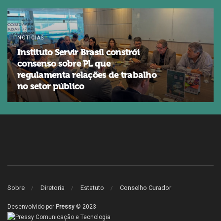
NOTÍCIAS
Instituto Servir Brasil constrói
consenso sobre PL que
regulamenta relações de trabalho
no setor público
Sobre
Diretoria
Estatuto
Conselho Curador
Desenvolvido por
Pressy
© 2023